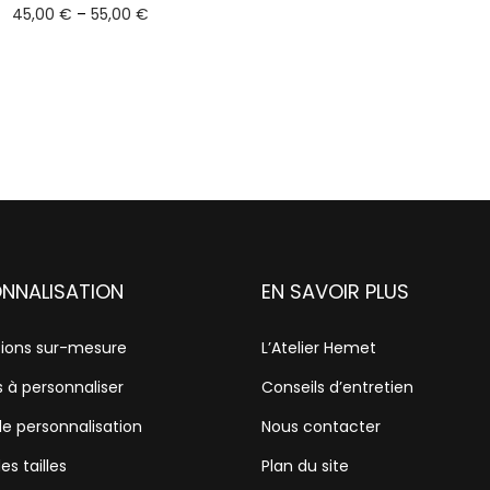
45,00
€
–
55,00
€
Select options
NNALISATION
EN SAVOIR PLUS
tions sur-mesure
L’Atelier Hemet
s à personnaliser
Conseils d’entretien
de personnalisation
Nous contacter
es tailles
Plan du site