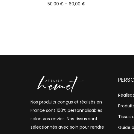
50,00
€
–
60,00
€
n
Select options
PERSO
Réalisa
Nos produits conçus et réalisés en
Produit
France sont 100% personnalisables
Tissus 
selon vos envies. Nos tissus sont
sélectionnés avec soin pour rendre
Guide d