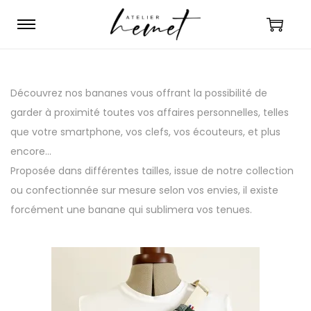
S
S
k
k
i
i
p
p
Découvrez nos bananes vous offrant la possibilité de
t
t
garder à proximité toutes vos affaires personnelles, telles
o
o
que votre smartphone, vos clefs, vos écouteurs, et plus
n
c
encore…
a
o
Proposée dans différentes tailles, issue de notre collection
v
n
ou confectionnée sur mesure selon vos envies, il existe
i
t
forcément une banane qui sublimera vos tenues.
g
e
a
n
t
t
i
o