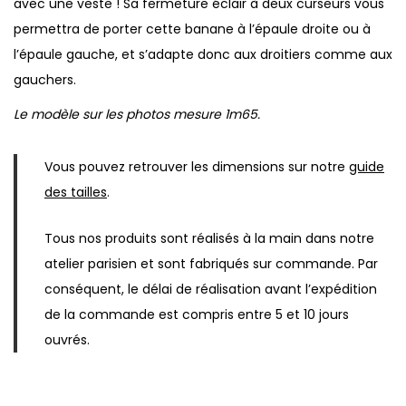
avec une veste ! Sa fermeture éclair à deux curseurs vous
a
permettra de porter cette banane à l’épaule droite ou à
u
l’épaule gauche, et s’adapte donc aux droitiers comme aux
x
gauchers.
q
u
Le modèle sur les photos mesure 1m65.
a
n
Vous pouvez retrouver les dimensions sur notre
guide
t
des tailles
.
i
Tous nos produits sont réalisés à la main dans notre
t
atelier parisien et sont fabriqués sur commande. Par
y
conséquent, le délai de réalisation avant l’expédition
de la commande est compris entre 5 et 10 jours
ouvrés.