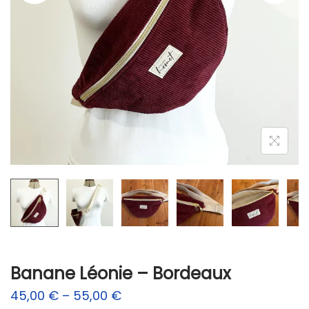
n
Banane Léonie – Bordeaux
45,00
€
–
55,00
€