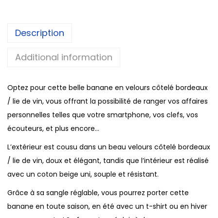
n
a
Description
n
e
Additional information
L
é
Optez pour cette belle banane en velours côtelé bordeaux
o
/ lie de vin, vous offrant la possibilité de ranger vos affaires
n
personnelles telles que votre smartphone, vos clefs, vos
i
écouteurs, et plus encore…
e
-
L’extérieur est cousu dans un beau velours côtelé bordeaux
B
/ lie de vin, doux et élégant, tandis que l’intérieur est réalisé
o
avec un coton beige uni, souple et résistant.
r
Grâce à sa sangle réglable, vous pourrez porter cette
d
banane en toute saison, en été avec un t-shirt ou en hiver
e