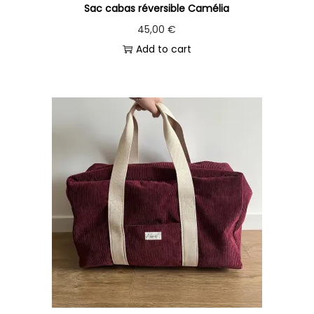
Sac cabas réversible Camélia
n
45,00
€
Add to cart