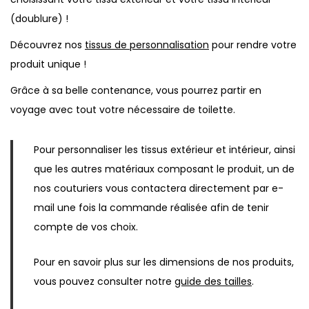
(doublure) !
o
i
Découvrez nos
tissus de personnalisation
pour rendre votre
l
produit unique !
e
Grâce à sa belle contenance, vous pourrez partir en
t
voyage avec tout votre nécessaire de toilette.
t
e
Pour personnaliser les tissus extérieur et intérieur, ainsi
1
que les autres matériaux composant le produit, un de
0
nos couturiers vous contactera directement par e-
0
mail une fois la commande réalisée afin de tenir
%
compte de vos choix.
p
e
Pour en savoir plus sur les dimensions de nos produits,
r
vous pouvez consulter notre
guide des tailles
.
s
o