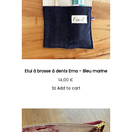
t
y
Etui à brosse à dents Ema – Bleu marine
14,00
€
Add to cart