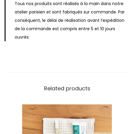
Tous nos produits sont réalisés à la main dans notre
n
atelier parisien et sont fabriqués sur commande. Par
n
conséquent, le délai de réalisation avant l’expédition
a
de la commande est compris entre 5 et 10 jours
l
ouvrés.
i
s
a
b
l
e
Related products
q
u
a
n
t
i