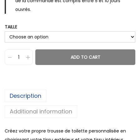
de la commande est compris entre 5 et 10 jours
ouvrés.
TAILLE
ADD TO CART
T
r
o
u
Description
s
s
Additional information
e
d
Créez votre propre trousse de toilette personnalisée en
e
choisissant votre tissu extérieur et votre tissu intérieur
t